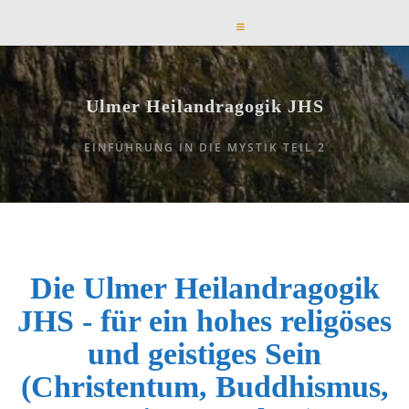
Ulmer Heilandragogik JHS
EINFÜHRUNG IN DIE MYSTIK TEIL 2
Die Ulmer Heilandragogik
JHS - für ein hohes religöses
und geistiges Sein
(Christentum, Buddhismus,