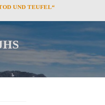
 TOD UND TEUFEL“
 JHS